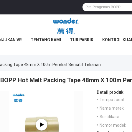
NJUKAN VR
TENTANG KAMI
TUR PABRIK
KONTROL KUA
acking Tape 48mm X 100m Perekat Sensitif Tekanan
BOPP Hot Melt Packing Tape 48mm X 100m Pere
Detail produk:
Tempat asal:
Nama merek:
Sertifikasi:
Nomor model: