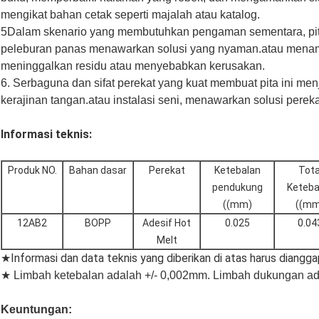
mengikat bahan cetak seperti majalah atau katalog.
5Dalam skenario yang membutuhkan pengaman sementara, pita
peleburan panas menawarkan solusi yang nyaman.atau menam
meninggalkan residu atau menyebabkan kerusakan.
6. Serbaguna dan sifat perekat yang kuat membuat pita ini men
kerajinan tangan.atau instalasi seni, menawarkan solusi perek
Informasi teknis:
Produk NO.
Bahan dasar
Perekat
Ketebalan
Tota
pendukung
Keteba
((mm)
((mm
12AB2
BOPP
Adesif Hot
0.025
0.04
Melt
Informasi dan data teknis yang diberikan di atas harus dianggap
★
★ Limbah ketebalan adalah +/- 0,002mm. Limbah dukungan ad
Keuntungan: