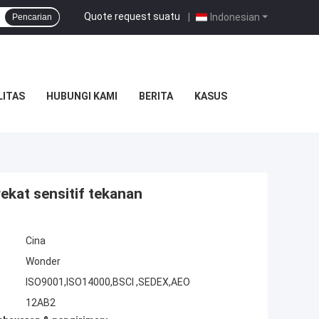
Quote request suatu
|
Indonesian
Pencarian
LITAS
HUBUNGI KAMI
BERITA
KASUS
kat sensitif tekanan
Cina
Wonder
ISO9001,ISO14000,BSCI ,SEDEX,AEO
12AB2