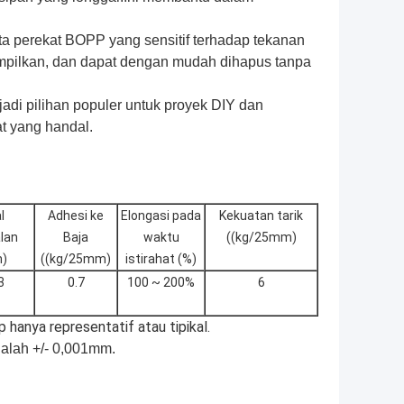
 perekat BOPP yang sensitif terhadap tekanan
pilkan, dan dapat dengan mudah dihapus tanpa
jadi pilihan populer untuk proyek DIY dan
at yang handal.
l
Adhesi ke
Elongasi pada
Kekuatan tarik
lan
Baja
waktu
((kg/25mm)
)
((kg/25mm)
istirahat (%)
3
0.7
100 ~ 200%
6
 hanya representatif atau tipikal.
alah +/- 0,001mm.