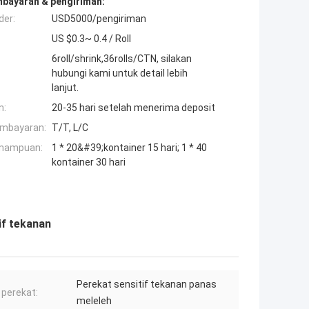
mbayaran & pengiriman:
der:
USD5000/pengiriman
US $0.3~ 0.4 / Roll
6roll/shrink,36rolls/CTN, silakan
hubungi kami untuk detail lebih
lanjut.
n:
20-35 hari setelah menerima deposit
embayaran:
T/T, L/C
mampuan:
1 * 20&#39;kontainer 15 hari; 1 * 40
kontainer 30 hari
f tekanan
Perekat sensitif tekanan panas
 perekat:
meleleh