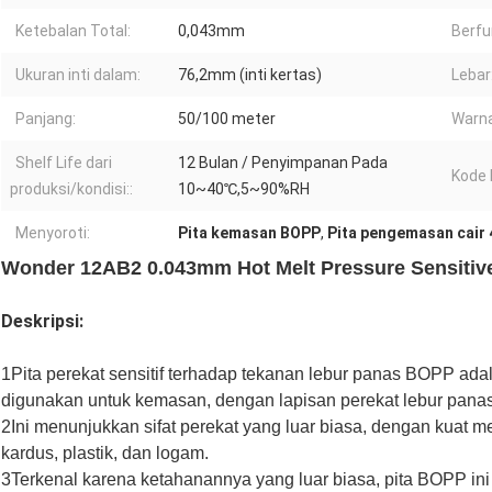
Ketebalan Total:
0,043mm
Berfu
Ukuran inti dalam:
76,2mm (inti kertas)
Lebar
Panjang:
50/100 meter
Warna
Shelf Life dari
12 Bulan / Penyimpanan Pada
Kode 
produksi/kondisi::
10~40℃,5~90%RH
Menyoroti:
Pita kemasan BOPP
,
Pita pengemasan cair
Wonder 12AB2 0.043mm Hot Melt Pressure Sensitiv
Deskripsi:
1Pita perekat sensitif terhadap tekanan lebur panas BOPP ad
digunakan untuk kemasan, dengan lapisan perekat lebur panas
2Ini menunjukkan sifat perekat yang luar biasa, dengan kuat 
kardus, plastik, dan logam.
3Terkenal karena ketahanannya yang luar biasa, pita BOPP ini