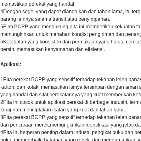
memastikan perekat yang handal.
4Dengan segel yang dapat diandalkan dan tahan lama, itu terb
barang lainnya selama transit atau penyimpanan.
5Film BOPP yang mendukung pita ini memberikan kekuatan ta
memungkinkan untuk menahan kondisi pengiriman dan penan
6Ketebalan yang konsisten dan permukaan yang halus memfasi
bersih, memastikan kenyamanan dan efisiensi.
Aplikasi:
1Pita perekat BOPP yang sensitif terhadap tekanan leleh pan
karton, dan kotak, memastikan isinya tersimpan dengan aman
yang handal dan sifat perekatannya yang kuat memberikan ket
2Pita ini cocok untuk aplikasi perekat di berbagai industri, ter
kerajinan.menciptakan ikatan yang kuat dan tahan lama.
3Pita perekat BOPP yang sensitif terhadap tekanan leleh pana
dan pencitraan merek.memungkinkan identifikasi yang jelas dan
4Pita ini berperan penting dalam industri pengikat buku dan p
buku, memperbaiki halaman yang robek, dan mengamankan sis