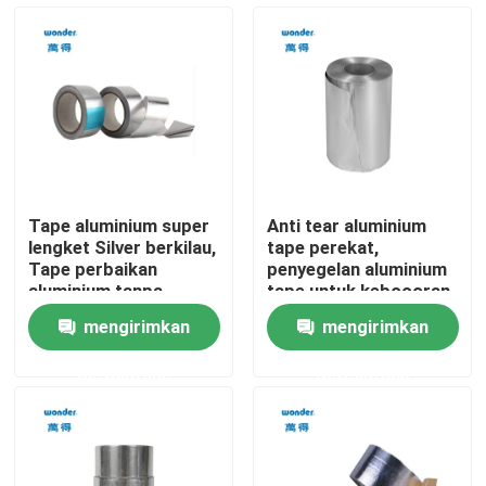
Pertunjukan VR
Tentang Kami
Tur Pabrik
Tape aluminium super
Anti tear aluminium
lengket Silver berkilau,
tape perekat,
Kontrol kualitas
Tape perbaikan
penyegelan aluminium
aluminium tanpa
tape untuk kebocoran
lapisan
air
mengirimkan
mengirimkan
Hubungi kami
permintaan
permintaan
Berita
Kasus