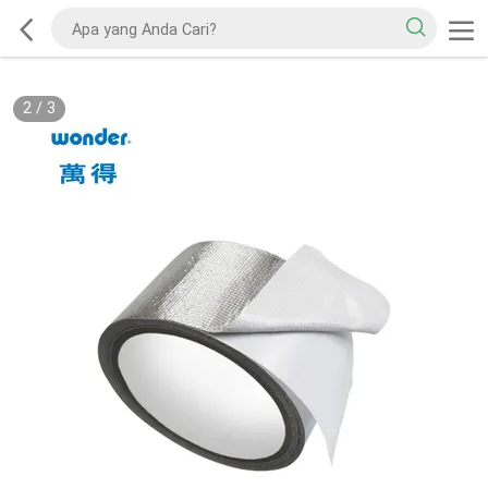
2
/
3