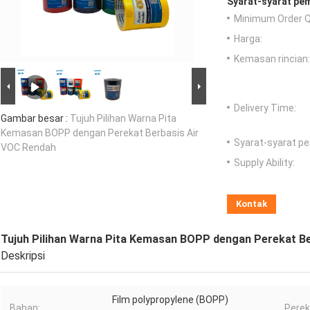
Syarat-syarat pe
Minimum Order Q
Harga:
Kemasan rincian:
Delivery Time:
Gambar besar :
Tujuh Pilihan Warna Pita
Kemasan BOPP dengan Perekat Berbasis Air
Syarat-syarat p
VOC Rendah
Supply Ability:
Kontak
Tujuh Pilihan Warna Pita Kemasan BOPP dengan Perekat B
Deskripsi
Film polypropylene (BOPP)
Bahan:
Perek