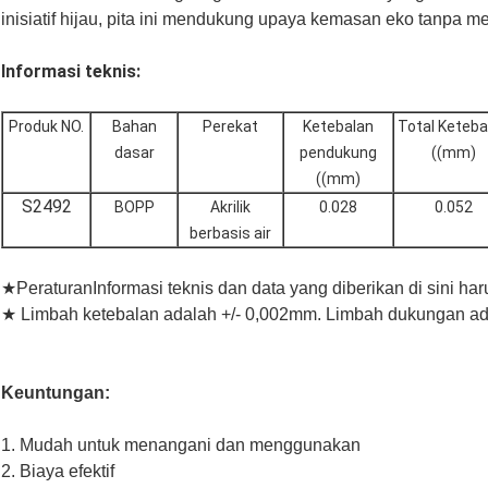
inisiatif hijau, pita ini mendukung upaya kemasan eko tanpa m
Informasi teknis:
Produk NO.
Bahan
Perekat
Ketebalan
Total Keteba
dasar
pendukung
((mm)
((mm)
S2492
BOPP
Akrilik
0.028
0.052
berbasis air
★
Peraturan
Informasi teknis dan data yang diberikan di sini ha
★ Limbah ketebalan adalah +/- 0,002mm. Limbah dukungan ad
Keuntungan:
1. Mudah untuk menangani dan menggunakan
2. Biaya efektif