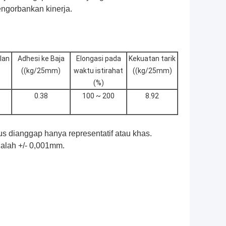
engorbankan kinerja.
lan
Adhesi ke Baja
Elongasi pada
Kekuatan tarik
((kg/25mm)
waktu istirahat
((kg/25mm)
(%)
0.38
100 ~ 200
8.92
rus dianggap hanya representatif atau khas.
alah +/- 0,001mm.