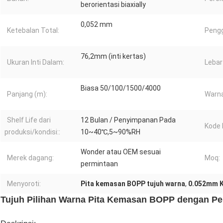
berorientasi biaxially
0,052 mm
Ketebalan Total:
Peng
76,2mm (inti kertas)
Ukuran Inti Dalam:
Lebar
Biasa 50/100/1500/4000
Panjang (m):
Warna
Shelf Life dari
12 Bulan / Penyimpanan Pada
Kode 
produksi/kondisi::
10~40℃,5~90%RH
Wonder atau OEM sesuai
Merek dagang:
Moq:
permintaan
Menyoroti:
Pita kemasan BOPP tujuh warna
,
0.052mm K
Tujuh Pilihan Warna Pita Kemasan BOPP dengan Pe