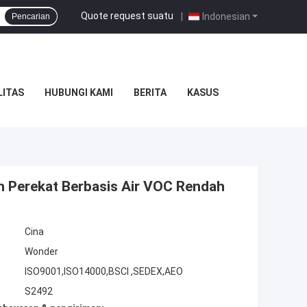
Quote request suatu
|
Indonesian
Pencarian
LITAS
HUBUNGI KAMI
BERITA
KASUS
n Perekat Berbasis Air VOC Rendah
Cina
Wonder
ISO9001,ISO14000,BSCI ,SEDEX,AEO
S2492