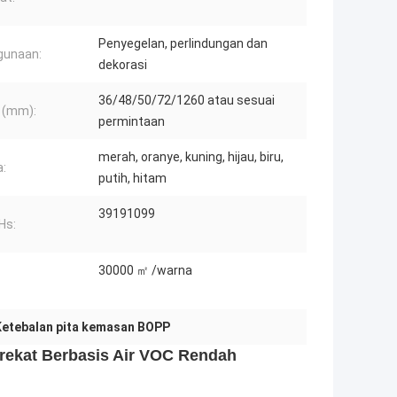
Penyegelan, perlindungan dan
gunaan:
dekorasi
36/48/50/72/1260 atau sesuai
 (mm):
permintaan
merah, oranye, kuning, hijau, biru,
:
putih, hitam
39191099
Hs:
30000 ㎡ /warna
etebalan pita kemasan BOPP
rekat Berbasis Air VOC Rendah