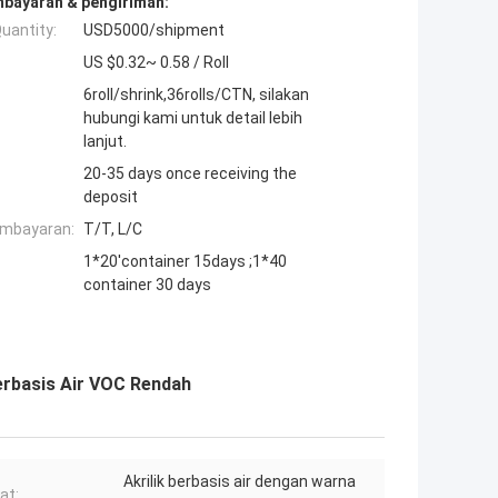
mbayaran & pengiriman:
uantity:
USD5000/shipment
US $0.32~ 0.58 / Roll
6roll/shrink,36rolls/CTN, silakan
hubungi kami untuk detail lebih
lanjut.
20-35 days once receiving the
deposit
embayaran:
T/T, L/C
1*20'container 15days ;1*40
container 30 days
erbasis Air VOC Rendah
Akrilik berbasis air dengan warna
at: