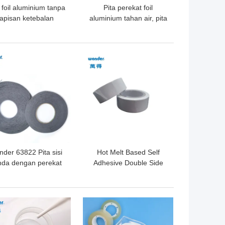
 foil aluminium tanpa
Pita perekat foil
lapisan ketebalan
aluminium tahan air, pita
108mm Penggunaan
pelindung panas
kulkas
aluminium 3 inci
GA TERBAIK
HARGA TERBAIK
der 63822 Pita sisi
Hot Melt Based Self
nda dengan perekat
Adhesive Double Side
ilik berbasis pelarut
Tape Kemasan yang
untuk aplikasi
ramah lingkungan
emasangan umum
GA TERBAIK
HARGA TERBAIK