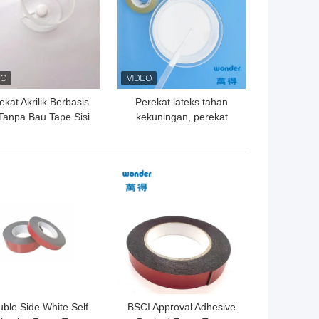
ekat Akrilik Berbasis
Perekat lateks tahan
 Tanpa Bau Tape Sisi
kekuningan, perekat
 Putih Penggunaan
sensitif tekanan putih
GA TERBAIK
HARGA TERBAIK
ble Side White Self
BSCI Approval Adhesive