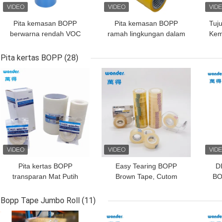
Pita kemasan BOPP
Pita kemasan BOPP
Tuju
berwarna rendah VOC
ramah lingkungan dalam
Kem
untuk kemasan produk
tujuh warna dengan
Pe
umum
perekat berbasis air
Pita kertas BOPP
(28)
dengan VOC rendah
HARGA TERBAIK
HARGA TERBAIK
HAR
Pita kertas BOPP
Easy Tearing BOPP
DI
transparan Mat Putih
Brown Tape, Cutom
BO
50mm untuk label
Yellowish Gift Packing
18
Tape
Bopp Tape Jumbo Roll
(11)
HARGA TERBAIK
HARGA TERBAIK
HAR