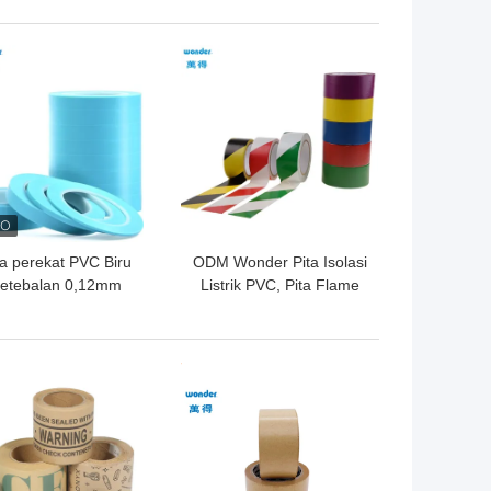
Transparan
GA TERBAIK
HARGA TERBAIK
ta perekat PVC Biru
ODM Wonder Pita Isolasi
etebalan 0,12mm
Listrik PVC, Pita Flame
Wonder Fine Line
Retardant PVC Hitam
Masking Adhesive
Kuning
GA TERBAIK
HARGA TERBAIK