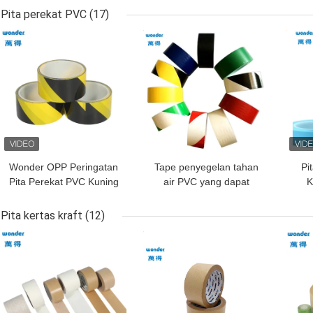
Tahan Air Brown
Pita perekat PVC
(17)
HARGA TERBAIK
HARGA TERBAIK
HAR
Wonder OPP Peringatan
Tape penyegelan tahan
Pi
Pita Perekat PVC Kuning
air PVC yang dapat
K
Hitam Warna
dideteksi, Tape
Penggunaan dalam
peringatan penghalang
Pita kertas kraft
(12)
ruangan
lantai
HARGA TERBAIK
HARGA TERBAIK
HAR