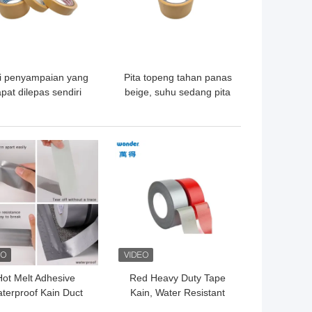
i penyampaian yang
Pita topeng tahan panas
pat dilepas sendiri
beige, suhu sedang pita
ar 36mm Tidak ada
topeng double stick
residu cat mobil
GA TERBAIK
HARGA TERBAIK
Hot Melt Adhesive
Red Heavy Duty Tape
terproof Kain Duct
Kain, Water Resistant
Tape Lebar 72mm
Duct Tape 70 Mesh