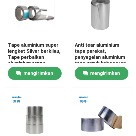
Pertunjukan VR
Tentang Kami
Tape aluminium super
Anti tear aluminium
lengket Silver berkilau,
tape perekat,
Tur Pabrik
Tape perbaikan
penyegelan aluminium
aluminium tanpa
tape untuk kebocoran
lapisan
air
mengirimkan
mengirimkan
Kontrol kualitas
permintaan
permintaan
Hubungi kami
Berita
Kasus