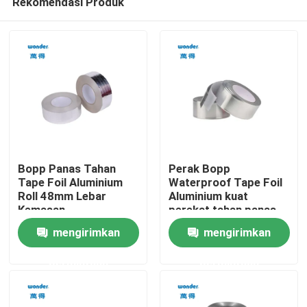
Rekomendasi Produk
Bopp Panas Tahan
Perak Bopp
Tape Foil Aluminium
Waterproof Tape Foil
Roll 48mm Lebar
Aluminium kuat
Kemasan
perekat tahan panas
Rumah
mengirimkan
mengirimkan
Produk
permintaan
permintaan
Video