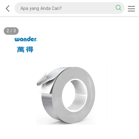
2
/
3