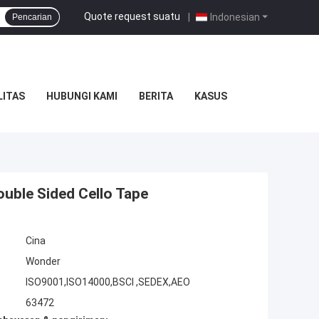
Quote request suatu
|
Indonesian
Pencarian
LITAS
HUBUNGI KAMI
BERITA
KASUS
ouble Sided Cello Tape
Cina
Wonder
ISO9001,ISO14000,BSCI ,SEDEX,AEO
63472