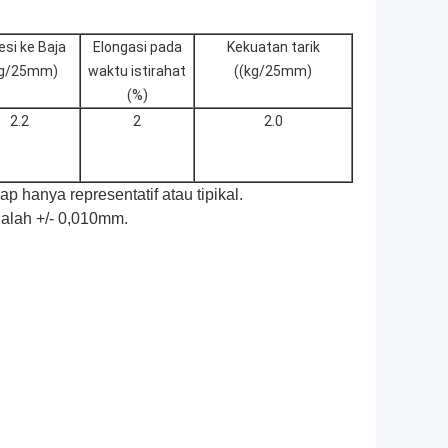
si ke Baja
Elongasi pada
Kekuatan tarik
kg/25mm)
waktu istirahat
((kg/25mm)
(%)
2.2
2
2.0
p hanya representatif atau tipikal.
alah +/- 0,010mm.