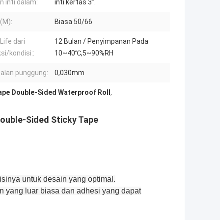
n inti dalam:
inti kertas 3".
(M):
Biasa 50/66
Life dari
12 Bulan / Penyimpanan Pada
si/kondisi::
10~40℃,5~90%RH
alan punggung:
0,030mm
ape Double-Sided Waterproof Roll
,
ouble-Sided Sticky Tape
sisinya untuk desain yang optimal.
an yang luar biasa dan adhesi yang dapat