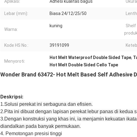
Aplikasi:
Adhesi kualitas bagus
Ukura
Lebar (mm):
Biasa 24/12/25/50
Lenth
kuning
Shelf 
Warna:
produk
Kode HS No.:
39191099
Keteb
Hot Melt Waterproof Double Sided Tape
,
T
Menyoroti:
Hot Melt Double Sided Cello Tape
Wonder Brand 63472- Hot Melt Based Self Adhesive D
Deskripsi:
1.
Solusi perekat ini serbaguna dan efisien.
2.
Pita ini dibuat dengan lapisan perekat lebur panas di kedua 
3.
Dengan konstruksi yang khas ini, ia menjamin kekuatan ikat
diandalkan pada banyak permukaan.
4. Pemotongan presisi tinggi