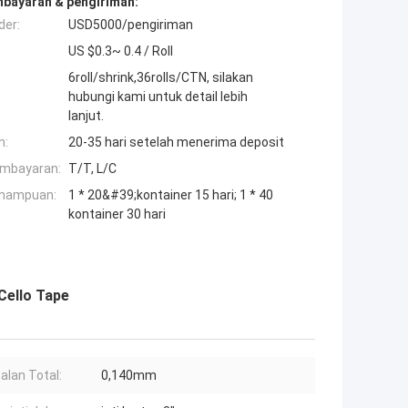
mbayaran & pengiriman:
der:
USD5000/pengiriman
US $0.3~ 0.4 / Roll
6roll/shrink,36rolls/CTN, silakan
hubungi kami untuk detail lebih
lanjut.
n:
20-35 hari setelah menerima deposit
embayaran:
T/T, L/C
mampuan:
1 * 20&#39;kontainer 15 hari; 1 * 40
kontainer 30 hari
Cello Tape
alan Total:
0,140mm