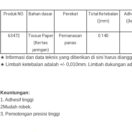
Produk NO.
Bahan dasar
Perekat
Total Ketebalan
Adhe
((mm)
((
63472
Tissue Paper
Pemanasan
0.140
(Kertas
panas
jaringan)
★ Informasi dan data teknis yang diberikan di sini harus diangga
★ Limbah ketebalan adalah +/- 0,010mm. Limbah dukungan ad
Keuntungan:
1. Adhesif tinggi
2Mudah robek.
3. Pemotongan presisi tinggi