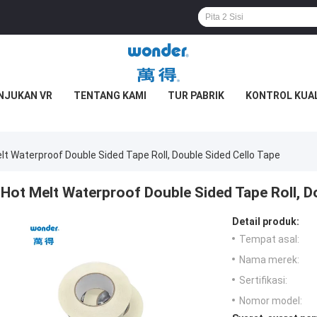
NJUKAN VR
TENTANG KAMI
TUR PABRIK
KONTROL KUA
lt Waterproof Double Sided Tape Roll, Double Sided Cello Tape
Hot Melt Waterproof Double Sided Tape Roll, D
Detail produk:
Tempat asal:
Nama merek:
Sertifikasi:
Nomor model: