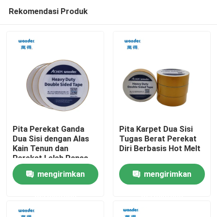
Rekomendasi Produk
Pita Perekat Ganda
Pita Karpet Dua Sisi
Dua Sisi dengan Alas
Tugas Berat Perekat
Kain Tenun dan
Diri Berbasis Hot Melt
Rumah
Perekat Leleh Panas
untuk Daya Rekat Kuat
mengirimkan
mengirimkan
Produk
permintaan
permintaan
Video