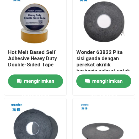
Pertunjukan VR
Tentang Kami
Hot Melt Based Self
Wonder 63822 Pita
Tur Pabrik
Adhesive Heavy Duty
sisi ganda dengan
Double-Sided Tape
perekat akrilik
berbasis pelarut untuk
Kontrol kualitas
ikatan yang kuat
mengirimkan
mengirimkan
permintaan
permintaan
Hubungi kami
Berita
Kasus