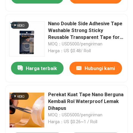
Nano Double Side Adhesive Tape
Washable Strong Sticky
Reusable Transparent Tape for
Household Industrial Mounting
MOQ：USD5000/pengiriman
Tapes in Blister Packing
Harga：US $0.48/ Roll
Harga terbaik
Hubungi kami
Perekat Kuat Tape Nano Berguna
Kembali Rol Waterproof Lemak
Dihapus
MOQ：USD5000/pengiriman
Harga：US $0.26~1 / Roll