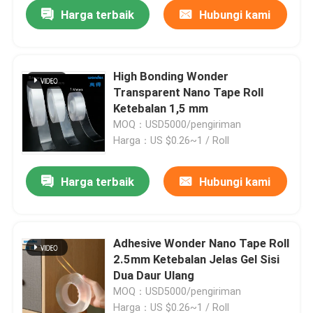
Harga terbaik
Hubungi kami
High Bonding Wonder
Transparent Nano Tape Roll
Ketebalan 1,5 mm
MOQ：USD5000/pengiriman
Harga：US $0.26~1 / Roll
Harga terbaik
Hubungi kami
Rumah
Adhesive Wonder Nano Tape Roll
2.5mm Ketebalan Jelas Gel Sisi
Produk
Dua Daur Ulang
MOQ：USD5000/pengiriman
Video
Harga：US $0.26~1 / Roll