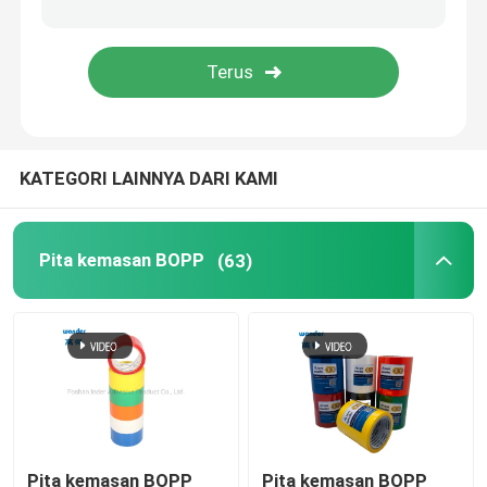
Gulung pita nano
Selotip Perekat
KATEGORI LAINNYA DARI KAMI
Lakban Kain
Pita perekat PVC
Pita kemasan BOPP
(63)
Pita kertas kraft
Dispenser pemotong pita
Pita pelindung
Pita kemasan BOPP
Pita kemasan BOPP