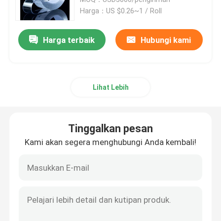
Harga：US $0.26~1 / Roll
Pita kemasan BOPP
Harga terbaik
Hubungi kami
Pita kertas BOPP
Lihat Lebih
Bopp Tape Jumbo Roll
Pita aluminium foil
Tinggalkan pesan
Kami akan segera menghubungi Anda kembali!
Pita perekat sendiri sisi ganda
Perekat Akrilik Berbasis Air
Pita busa yang menempel sendiri